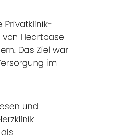
Privatklinik-
g von Heartbase
ern. Das Ziel war
 Versorgung im
wesen und
erzklinik
 als