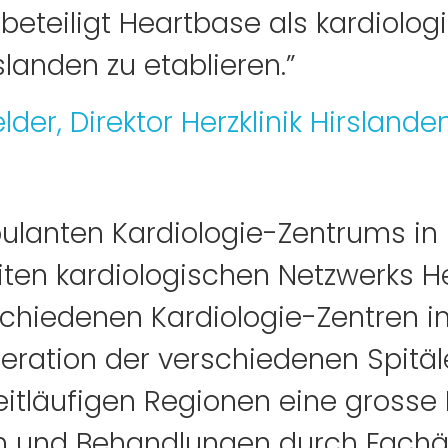
eteiligt Heartbase als kardiolog
rslanden zu etablieren.”
lder, Direktor Herzklinik Hirslande
ulanten Kardiologie-Zentrums in
ten kardiologischen Netzwerks H
chiedenen Kardiologie-Zentren in
eration der verschiedenen Spitäl
eitläufigen Regionen eine grosse
n und Behandlungen durch Fachä