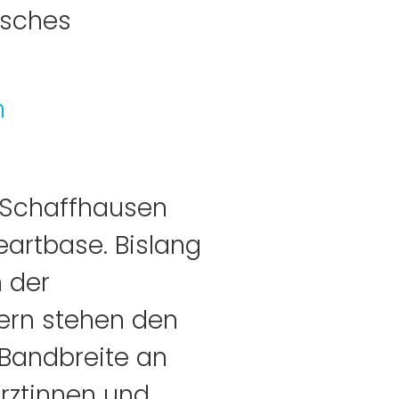
isches
n
 Schaffhausen
eartbase. Bislang
 der
ern stehen den
 Bandbreite an
rztinnen und